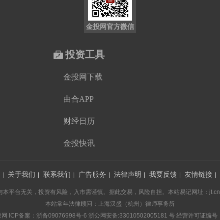
金投网官方微信
投资工具
金投网下载
曲合APP
财经日历
金投快讯
关于我们
联系我们
广告服务
法律声明
我要反馈
友情链接
|
|
|
|
|
|
|
台无关，投资有风险，入市需谨慎。据此交易，风险自担。本站易记网址：jt.cn 投诉建议
本站常年法律顾问：上海汉盛（杭州）律师事务所
投网
ICP备案：浙备09076998号-6
浙公网安备:33010502005181 号
经营许可证编号：浙