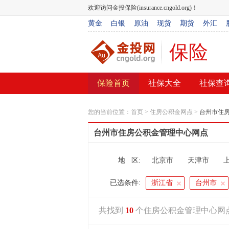
欢迎访问
金投保险
(insurance.cngold.org)！
黄金
白银
原油
现货
期货
外汇
保险
保险首页
社保大全
社保查
您的当前位置：
首页
>
住房公积金网点
>
台州市住
台州市住房公积金管理中心网点
地 区:
北京市
天津市
呼和浩特市
已选条件:
浙江省
台州市
共找到
10
个住房公积金管理中心网