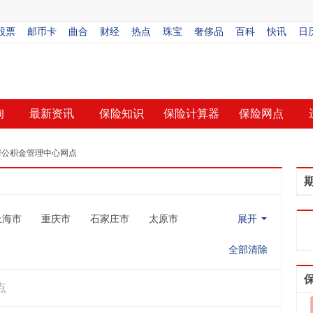
股票
邮币卡
曲合
财经
热点
珠宝
奢侈品
百科
快讯
日
询
最新资讯
保险知识
保险计算器
保险网点
房公积金管理中心网点
上海市
重庆市
石家庄市
太原市
展开
全部清除
点