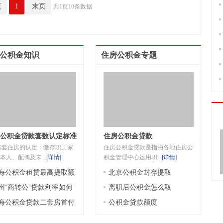
页
1
末页
共1页10条数据
公积金知识
住房公积金专题
公积金贷款套数认定标准
住房公积金贷款
首套住房的认定：缴存职工家
住房公积金贷款是指由各地住房公
本人、配偶及未...
[
详情
]
积金管理中心运用职...
[
详情
]
海公积金租赁最高提取额
北京公积金封存提取
是多少
州“商转公”贷款利率如何
离职后公积金怎么取
定
海公积金贷款二套房首付
公积金贷款额度
成