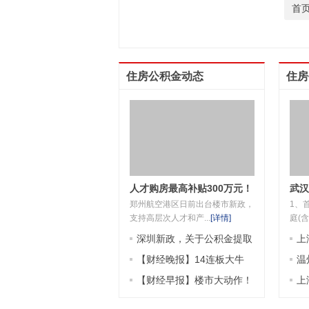
首
住房公积金动态
住房
人才购房最高补贴300万元！
武汉
郑州航空港区日前出台楼市新政，
1、
这里出大招
支持高层次人才和产...
[
详情
]
庭(含
深圳新政，关于公积金提取
上
【财经晚报】14连板大牛
度
温
股，三季报亮相！事关公积
【财经早报】楼市大动作！
认
上
金，深圳、杭州调整
本月起施行，事关公积金；
几