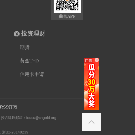
曲合APP
投资理财
期货
黄金T+D
信用卡申请
RSS订阅
邮箱：tousu@cngold.org
B2-20140239