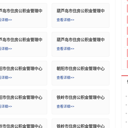
芦岛市住房公积金管理中
葫芦岛市住房公积金管理中
建昌办事处
心绥中办事处
看详细>>
查看详细>>
芦岛市住房公积金管理中
葫芦岛市住房公积金管理中
连山办事处
心龙港办事处
看详细>>
查看详细>>
阳市住房公积金管理中心
朝阳市住房公积金管理中心
源办事处
北票办事处
看详细>>
查看详细>>
阳市住房公积金管理中心
铁岭市住房公积金管理中心
直办事处
清河区办事处
看详细>>
查看详细>>
岭市住房公积金管理中心
铁岭市住房公积金管理中心