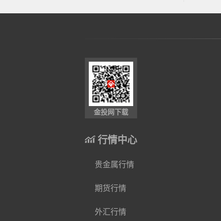
金投网下载
行情中心
贵金属行情
期货行情
外汇行情