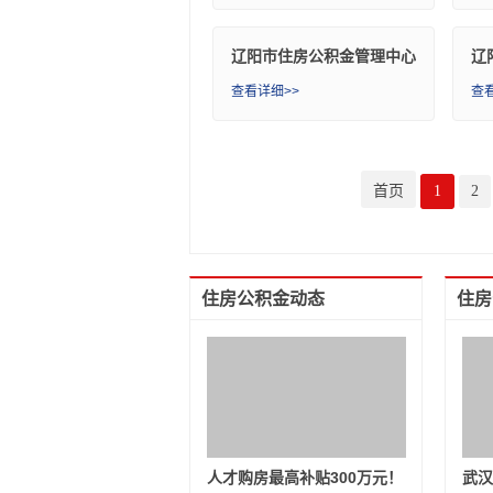
辽阳市住房公积金管理中心
辽
白塔办事处
市
查看详细>>
查
首页
1
2
住房公积金动态
住房
人才购房最高补贴300万元！
武汉