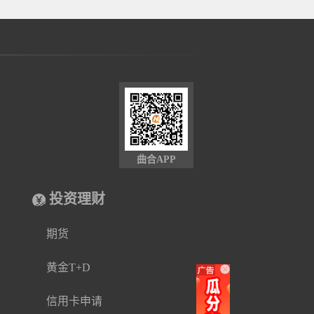
曲合APP
投资理财
期货
黄金T+D
信用卡申请