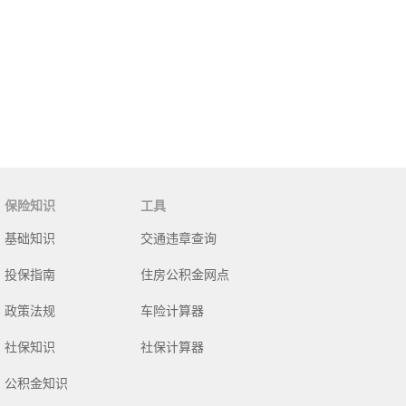
保险知识
工具
基础知识
交通违章查询
投保指南
住房公积金网点
政策法规
车险计算器
社保知识
社保计算器
公积金知识