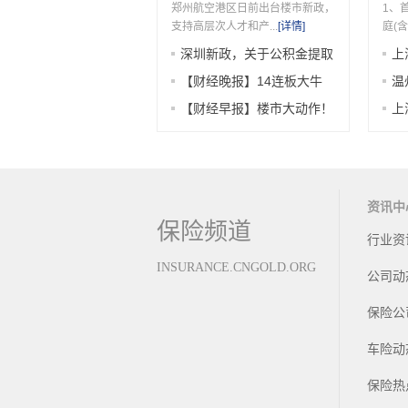
郑州航空港区日前出台楼市新政，
1、
这里出大招
支持高层次人才和产...
[
详情
]
庭(含
深圳新政，关于公积金提取
上
【财经晚报】14连板大牛
度
温
股，三季报亮相！事关公积
【财经早报】楼市大动作！
认
上
金，深圳、杭州调整
本月起施行，事关公积金；
几
天价离婚案再现
资讯中
保险频道
行业资
INSURANCE.CNGOLD.ORG
公司动
保险公
车险动
保险热