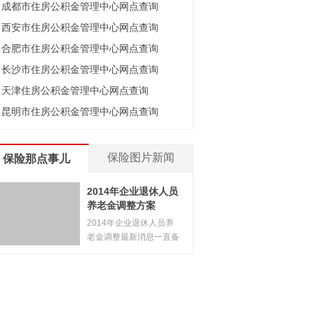
成都市住房公积金管理中心网点查询
西安市住房公积金管理中心网点查询
合肥市住房公积金管理中心网点查询
长沙市住房公积金管理中心网点查询
天津住房公积金管理中心网点查询
昆明市住房公积金管理中心网点查询
保险图片新闻
保险那点事儿
2014年企业退休人员
养老金调整方案
2014年企业退休人员养
老金调整最新消息一直备
受大家
[
详情
]