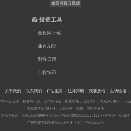
金投网官方微信
投资工具
金投网下载
曲合APP
财经日历
金投快讯
关于我们
联系我们
广告服务
法律声明
我要反馈
友情链接
|
|
|
|
|
|
|
台无关，投资有风险，入市需谨慎。据此交易，风险自担。本站易记网址：jt.cn 投诉建议
本站常年法律顾问：上海汉盛（杭州）律师事务所
投网
ICP备案：浙备09076998号-6
浙公网安备:33010502005181 号
经营许可证编号：浙
广播电视节目制作经营许可证（浙）字第03225号