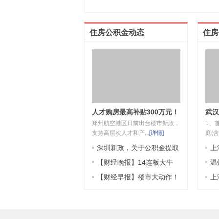
住房公积金动态
住房
人才购房最高补贴300万元！
武汉
郑州航空港区日前出台楼市新政，
1、
这里出大招
支持高层次人才和产...
[
详情
]
庭(含
深圳新政，关于公积金提取
上
【财经晚报】14连板大牛
度
温
股，三季报亮相！事关公积
【财经早报】楼市大动作！
认
上
金，深圳、杭州调整
本月起施行，事关公积金；
几
天价离婚案再现