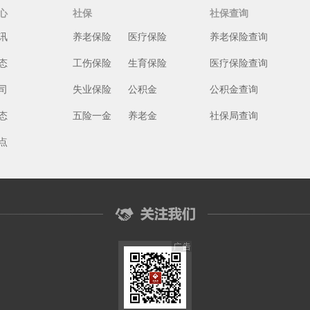
心
社保
社保查询
讯
养老保险
医疗保险
养老保险查询
态
工伤保险
生育保险
医疗保险查询
司
失业保险
公积金
公积金查询
态
五险一金
养老金
社保局查询
点