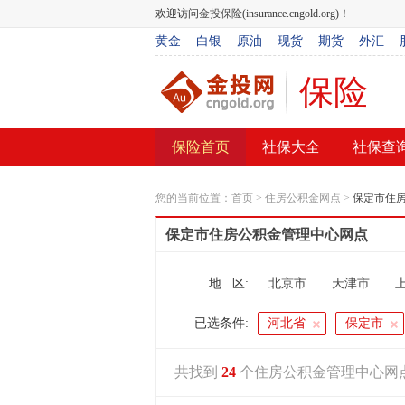
欢迎访问
金投保险
(insurance.cngold.org)！
黄金
白银
原油
现货
期货
外汇
保险
保险首页
社保大全
社保查
您的当前位置：
首页
>
住房公积金网点
>
保定市住
保定市住房公积金管理中心网点
地 区:
北京市
天津市
呼和浩特市
已选条件:
河北省
保定市
共找到
24
个住房公积金管理中心网