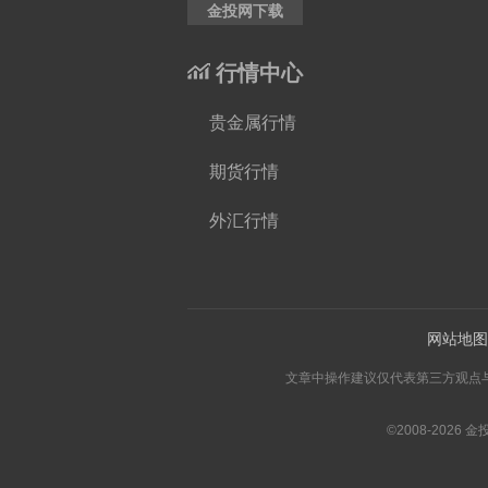
金投网下载
行情中心
贵金属行情
期货行情
外汇行情
网站地图
文章中操作建议仅代表第三方观点与本平
©2008-
2026
金