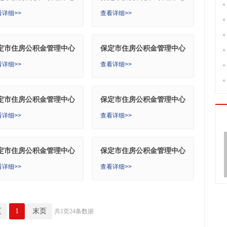
国市管理部
阜平县管理部
看详细>>
查看详细>>
定市住房公积金管理中心
保定市住房公积金管理中心
都县管理部
定州市分中心
看详细>>
查看详细>>
定市住房公积金管理中心
保定市住房公积金管理中心
州市分中心
安新县管理部
看详细>>
查看详细>>
定市住房公积金管理中心
保定市住房公积金管理中心
县管理部
市直管理部
看详细>>
查看详细>>
页
1
末页
共1页24条数据