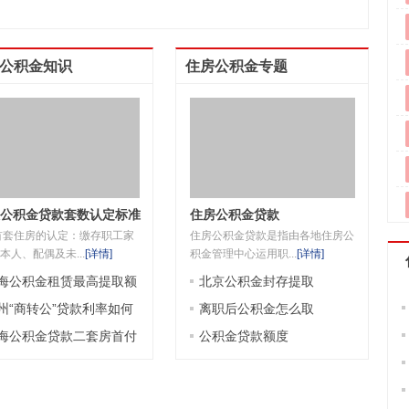
公积金知识
住房公积金专题
公积金贷款套数认定标准
住房公积金贷款
首套住房的认定：缴存职工家
住房公积金贷款是指由各地住房公
本人、配偶及未...
[
详情
]
积金管理中心运用职...
[
详情
]
海公积金租赁最高提取额
北京公积金封存提取
是多少
州“商转公”贷款利率如何
离职后公积金怎么取
定
海公积金贷款二套房首付
公积金贷款额度
成