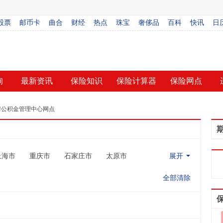
股票
邮币卡
曲合
财经
热点
珠宝
奢侈品
百科
快讯
日
询
最新资讯
保险知识
保险计算器
保险网点
房公积金管理中心网点
上海市
重庆市
石家庄市
太原市
展开
全部清除
点