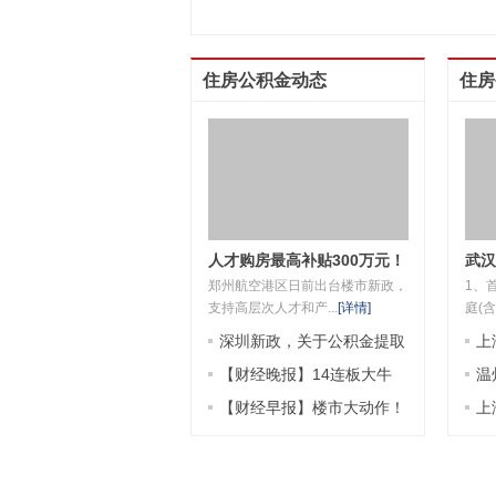
住房公积金动态
住房
人才购房最高补贴300万元！
武汉
郑州航空港区日前出台楼市新政，
1、
这里出大招
支持高层次人才和产...
[
详情
]
庭(含
深圳新政，关于公积金提取
上
【财经晚报】14连板大牛
度
温
股，三季报亮相！事关公积
【财经早报】楼市大动作！
认
上
金，深圳、杭州调整
本月起施行，事关公积金；
几
天价离婚案再现