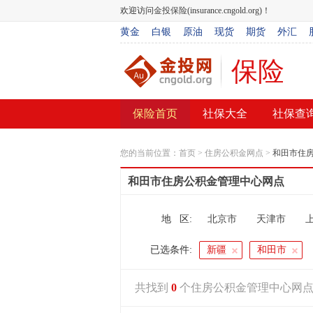
欢迎访问
金投保险
(insurance.cngold.org)！
黄金
白银
原油
现货
期货
外汇
保险
保险首页
社保大全
社保查
您的当前位置：
首页
>
住房公积金网点
>
和田市住
和田市住房公积金管理中心网点
地 区:
北京市
天津市
呼和浩特市
已选条件:
新疆
和田市
共找到
0
个住房公积金管理中心网