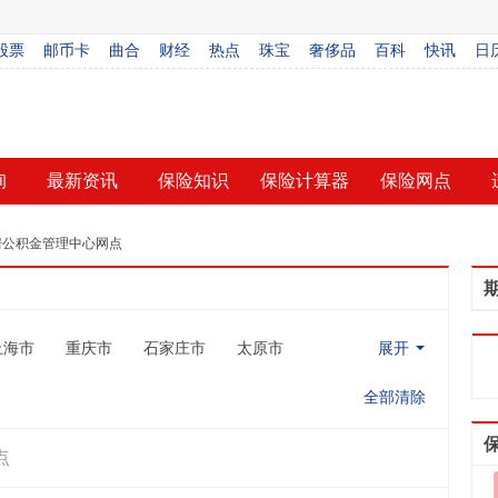
股票
邮币卡
曲合
财经
热点
珠宝
奢侈品
百科
快讯
日
询
最新资讯
保险知识
保险计算器
保险网点
房公积金管理中心网点
上海市
重庆市
石家庄市
太原市
展开
全部清除
点