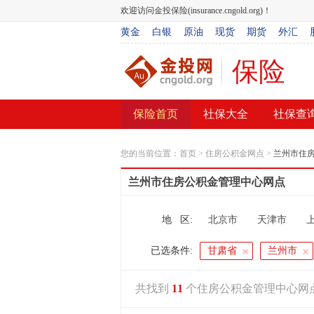
欢迎访问
金投保险
(insurance.cngold.org)！
黄金
白银
原油
现货
期货
外汇
保险
保险首页
社保大全
社保查
您的当前位置：
首页
>
住房公积金网点
>
兰州市住
兰州市住房公积金管理中心网点
地 区:
北京市
天津市
呼和浩特市
已选条件:
甘肃省
兰州市
共找到
11
个住房公积金管理中心网