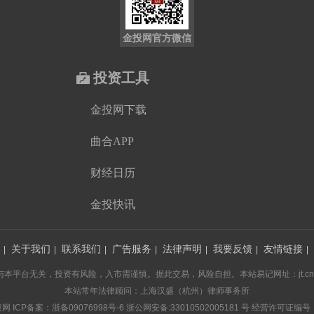
金投网官方微信
投资工具
金投网下载
曲合APP
财经日历
金投快讯
关于我们
联系我们
广告服务
法律声明
我要反馈
友情链接
|
|
|
|
|
|
|
台无关，投资有风险，入市需谨慎。据此交易，风险自担。本站易记网址：jt.cn 投诉建议
本站常年法律顾问：上海汉盛（杭州）律师事务所
投网
ICP备案：浙备09076998号-6
浙公网安备:33010502005181 号
经营许可证编号：浙