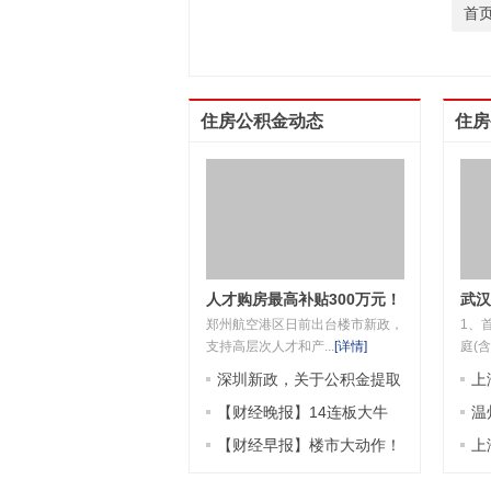
首
住房公积金动态
住房
人才购房最高补贴300万元！
武汉
郑州航空港区日前出台楼市新政，
1、
这里出大招
支持高层次人才和产...
[
详情
]
庭(含
深圳新政，关于公积金提取
上
【财经晚报】14连板大牛
度
温
股，三季报亮相！事关公积
【财经早报】楼市大动作！
认
上
金，深圳、杭州调整
本月起施行，事关公积金；
几