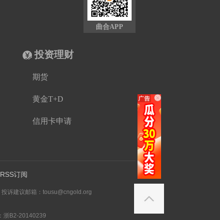
曲合APP
投资理财
期货
黄金T+D
信用卡申请
RSS订阅
邮箱：tousu@cngold.org
B2-20140239