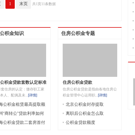
页
1
末页
共1页11条数据
公积金知识
住房公积金专题
公积金贷款套数认定标准
住房公积金贷款
首套住房的认定：缴存职工家
住房公积金贷款是指由各地住房公
本人、配偶及未...
[
详情
]
积金管理中心运用职...
[
详情
]
海公积金租赁最高提取额
北京公积金封存提取
是多少
州“商转公”贷款利率如何
离职后公积金怎么取
定
海公积金贷款二套房首付
公积金贷款额度
成